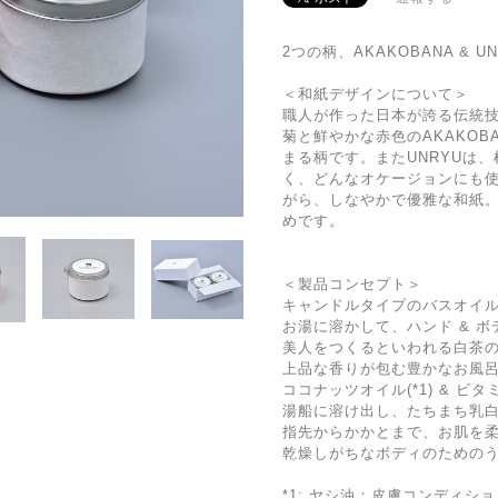
2つの柄、AKAKOBANA & 
＜和紙デザインについて＞
職人が作った日本が誇る伝統
菊と鮮やかな赤色のAKAKO
まる柄です。またUNRYUは
く、どんなオケージョンにも
がら、しなやかで優雅な和紙
めです。
＜製品コンセプト＞
キャンドルタイプのバスオイ
お湯に溶かして、ハンド & ボ
美人をつくるといわれる白茶
上品な香りが包む豊かなお風
ココナッツオイル(*1) & ビ
湯船に溶け出し、たちまち乳
指先からかかとまで、お肌を
乾燥しがちなボディのための
*1: ヤシ油：皮膚コンディシ