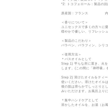
*2: トコフェロール：製品の
原産国：フランス 内容
＜香りについて＞
ユニセックスで多くの方々に
穏やかで優しい、リフレッシ
＜製品のこだわり＞
パラベン、パラフィン、シリ
＜使用方法＞
＊バスオイルとして
Step 1) 平らな所に置き、
します。(この間に「禅呼吸」
Step 2) 溶けたオイルをテ
使いください。溶けたオイル
後の肌は滑らかでしっとりと
みいただけます。お風呂上り
＊集中ハンドケアとして
溶かしたオイルを、お湯（お