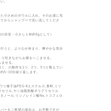
さい。
った小さめのボウルに入れ、そのお湯に毛
してからシャンプーで洗い流してくださ
用の目安：小さじ１杯約5gとして）
を行うと、より心が休まり、爽やかな気分
っくり吐きながらお腹をへこませる。
らませる。
吐く、の動作を1つ、2つ、3つと数えてい
約5−10分繰り返します。
ワリ種子油PEG-8エステルズ,香料,ミツ
リセリル,ヤシ油脂肪酸ポリグリセリル
セタノール,リシノレイン酸Na,トコフェロ
ッパーをご希望の場合は、お手数ですが