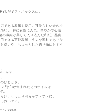
UNRYUがギフトボックスに。
技術である和紙を使用。可愛らしい金の小
BANAは、特に女性に人気。華やかで心温
、楮の繊維が美しく入り込んだ和紙。品良
使用できる万能和紙。丈夫な素材でありな
。お祝いや、ちょっとした贈り物におすす
ル。
ディケア。
の、
呂のひととき。
タミンE(*2)が含まれたそのオイルは
白色。
柔らげ、しっとり滑らかすべすべに。
うるおいケア。
ョニング成分