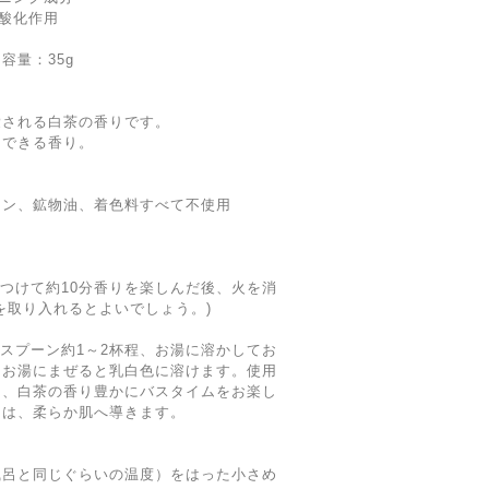
抗酸化作用
量：35g
愛される白茶の香りです。
ュできる香り。
コン、鉱物油、着色料すべて不使用
火をつけて約10分香りを楽しんだ後、火を消
を取り入れるとよいでしょう。)
ィースプーン約1～2杯程、お湯に溶かしてお
はお湯にまぜると乳白色に溶けます。使用
し、白茶の香り豊かにバスタイムをお楽し
には、柔らか肌へ導きます。
風呂と同じぐらいの温度）をはった小さめ