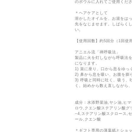
のボウルに入れてご使用くだ
＊ヘアケアとして
溶かしたオイルを、お湯をは
先をなじませます。しばらく
い。
【使用回数】約5回分（1回使
アニエル流「禅呼吸法」
製品に火を灯しながら呼吸法
になります。
1) 楽に座り、口から息をゆ
2) 鼻から息を吸い、お腹を膨
3) 呼吸と同時に吐く、吸う、
く。始めから数え直しながら、
成分：水添野菜油,ヤシ油,ヒマ
ロウ,クエン酸ステアリン酸グ
−4,ステアリン酸スクロース,
ール,クエン酸
＊ギフト専用の薄葉紙とショ