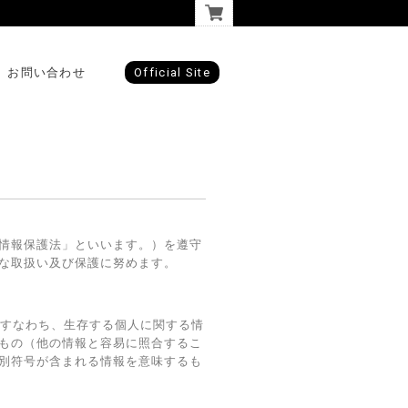
お問い合わせ
Official Site
情報保護法」といいます。）を遵守
な取扱い及び保護に努めます。
、すなわち、生存する個人に関する情
もの（他の情報と容易に照合するこ
別符号が含まれる情報を意味するも