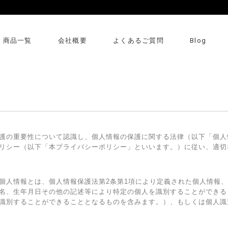
商品一覧
会社概要
よくあるご質問
Blog
護の重要性について認識し、個人情報の保護に関する法律（以下「個人
リシー（以下「本プライバシーポリシー」といいます。）に従い、適切
個人情報とは、個人情報保護法第2条第1項により定義された個人情報
名、生年月日その他の記述等により特定の個人を識別することができる
識別することができることとなるものを含みます。）、もしくは個人識