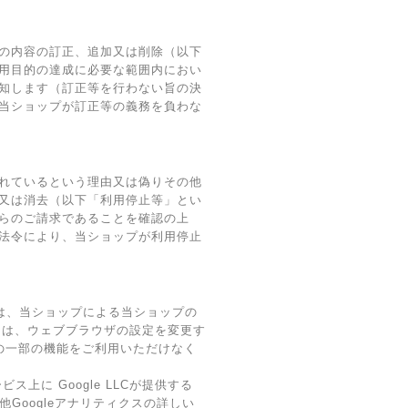
の内容の訂正、追加又は削除（以下
用目的の達成に必要な範囲内におい
知します（訂正等を行わない旨の決
当ショップが訂正等の義務を負わな
れているという理由又は偽りその他
又は消去（以下「利用停止等」とい
らのご請求であることを確認の上
法令により、当ショップが利用停止
術は、当ショップによる当ショップの
ーは、ウェブブラウザの設定を変更す
スの一部の機能をご利用いただけなく
に Google LLCが提供する
他Googleアナリティクスの詳しい