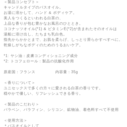
＜製品コンセプト＞
キャンドルタイプのバスオイル。
お湯に溶かして、ハンド & ボディケア。
美人をつくるといわれる白茶の、
上品な香りが包む豊かなお風呂のひととき。
ココナッツオイル(*1) & ビタミンE(*2)が含まれたそのオイルは
湯船に溶け出し、たちまち乳白色。
指先からかかとまで、お肌を柔らげ、しっとり滑らかすべすべに。
乾燥しがちなボディのためのうるおいケア。
*1: ヤシ油：皮膚コンディショニング成分
*2: トコフェロール：製品の抗酸化作用
原産国：フランス 内容量：35g
＜香りについて＞
ユニセックスで多くの方々に愛される白茶の香りです。
穏やかで優しい、リフレッシュできる香り。
＜製品のこだわり＞
パラベン、パラフィン、シリコン、鉱物油、着色料すべて不使用
＜使用方法＞
＊バスオイルとして