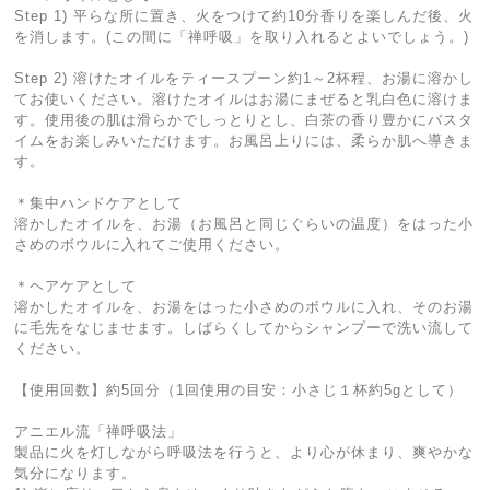
Step 1) 平らな所に置き、火をつけて約10分香りを楽しんだ後、火
を消します。(この間に「禅呼吸」を取り入れるとよいでしょう。)
Step 2) 溶けたオイルをティースプーン約1～2杯程、お湯に溶かし
てお使いください。溶けたオイルはお湯にまぜると乳白色に溶けま
す。使用後の肌は滑らかでしっとりとし、白茶の香り豊かにバスタ
イムをお楽しみいただけます。お風呂上りには、柔らか肌へ導きま
す。
＊集中ハンドケアとして
溶かしたオイルを、お湯（お風呂と同じぐらいの温度）をはった小
さめのボウルに入れてご使用ください。
＊ヘアケアとして
溶かしたオイルを、お湯をはった小さめのボウルに入れ、そのお湯
に毛先をなじませます。しばらくしてからシャンプーで洗い流して
ください。
【使用回数】約5回分（1回使用の目安：小さじ１杯約5gとして）
アニエル流「禅呼吸法」
製品に火を灯しながら呼吸法を行うと、より心が休まり、爽やかな
気分になります。