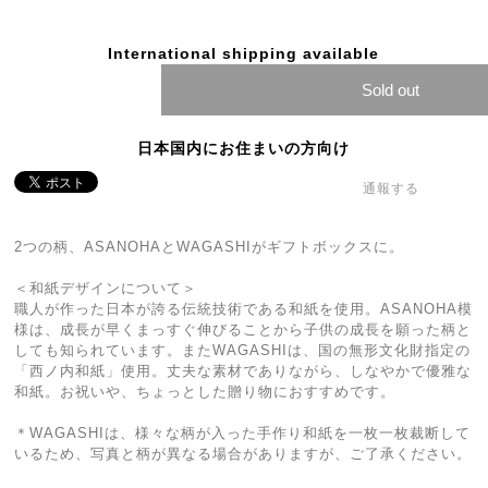
International shipping available
Sold out
日本国内にお住まいの方向け
通報する
2つの柄、ASANOHAとWAGASHIがギフトボックスに。
＜和紙デザインについて＞
職人が作った日本が誇る伝統技術である和紙を使用。ASANOHA模
様は、成長が早くまっすぐ伸びることから子供の成長を願った柄と
しても知られています。またWAGASHIは、国の無形文化財指定の
「西ノ内和紙」使用。丈夫な素材でありながら、しなやかで優雅な
和紙。お祝いや、ちょっとした贈り物におすすめです。
＊WAGASHIは、様々な柄が入った手作り和紙を一枚一枚裁断して
いるため、写真と柄が異なる場合がありますが、ご了承ください。