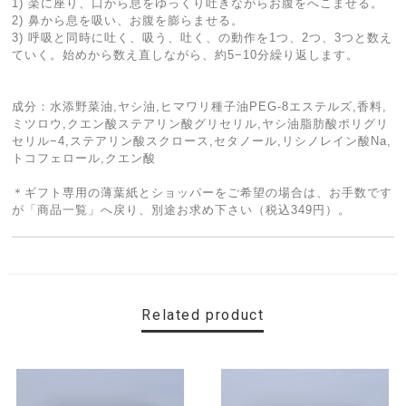
1) 楽に座り、口から息をゆっくり吐きながらお腹をへこませる。
2) 鼻から息を吸い、お腹を膨らませる。
3) 呼吸と同時に吐く、吸う、吐く、の動作を1つ、2つ、3つと数え
ていく。始めから数え直しながら、約5−10分繰り返します。
成分：水添野菜油,ヤシ油,ヒマワリ種子油PEG-8エステルズ,香料,
ミツロウ,クエン酸ステアリン酸グリセリル,ヤシ油脂肪酸ポリグリ
セリル−4,ステアリン酸スクロース,セタノール,リシノレイン酸Na,
トコフェロール,クエン酸
＊ギフト専用の薄葉紙とショッパーをご希望の場合は、お手数です
が「商品一覧」へ戻り、別途お求め下さい（税込349円）。
Related product